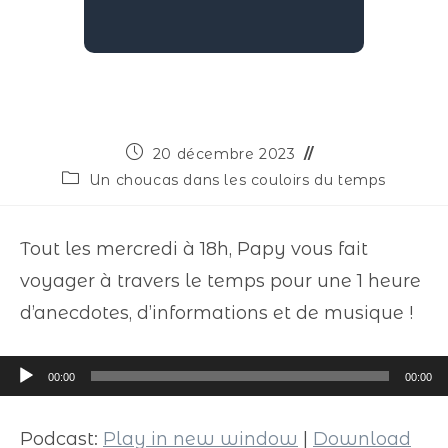
20 décembre 2023
Un choucas dans les couloirs du temps
Tout les mercredi à 18h, Papy vous fait
voyager à travers le temps pour une 1 heure
d’anecdotes, d’informations et de musique !
Lecteur
00:00
00:00
audio
Podcast:
Play in new window
|
Download