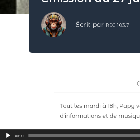
Écrit par
REC 103.7
Tout les mardi à 18h, Papy v
d’informations et de musiqu
Lecteur
00:00