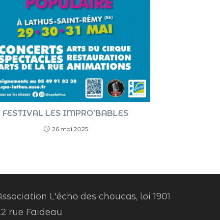
FESTIVAL LES IMPRO’BABLES
26 mai 2025
ssociation L'écho des choucas, loi 1901
22 rue Faideau