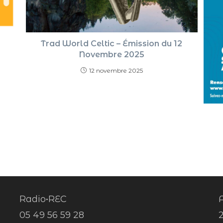
Trad World Celtic – Émission du 12
Novembre 2025
12 novembre 2025
Radio•REC
A
05 49 56 59 28