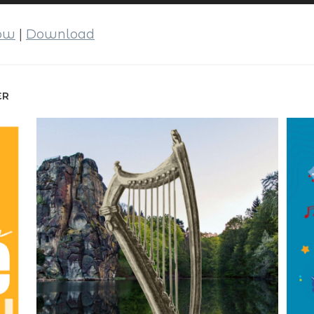
dow
|
Download
ER