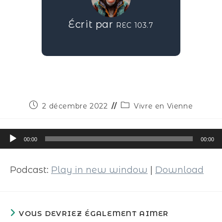
Écrit par
REC 103.7
2 décembre 2022
Vivre en Vienne
Lecteur
00:00
00:00
audio
Podcast:
Play in new window
|
Download
VOUS DEVRIEZ ÉGALEMENT AIMER