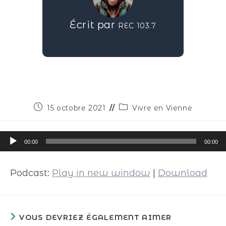
Écrit par
REC 103.7
15 octobre 2021
Vivre en Vienne
Lecteur
00:00
00:00
audio
Podcast:
Play in new window
|
Download
VOUS DEVRIEZ ÉGALEMENT AIMER