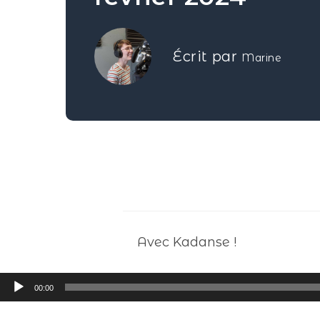
Écrit par
Marine
Avec Kadanse !
Lecteur
00:00
audio