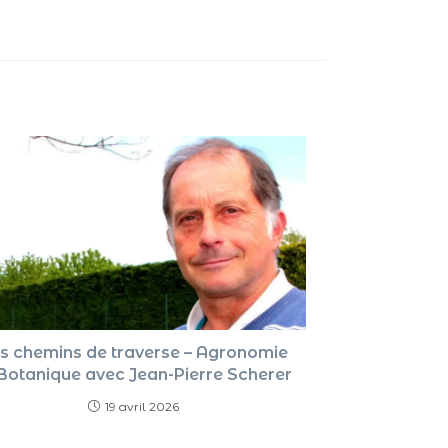
flèches
haut/ba
pour
augment
ou
diminue
le
volume.
s chemins de traverse – Agronomie
 Botanique avec Jean-Pierre Scherer
19 avril 2026