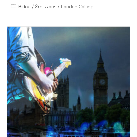
Bidou
/
Émissions
/
London Calling