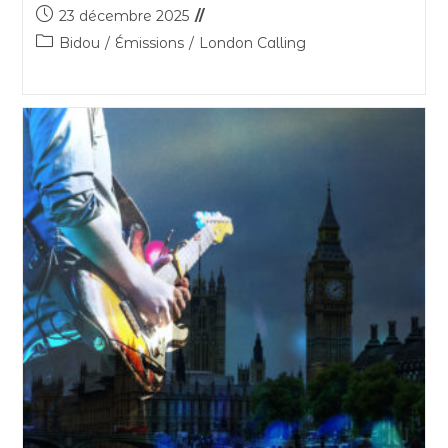
23 décembre 2025
Bidou
/
Émissions
/
London Calling