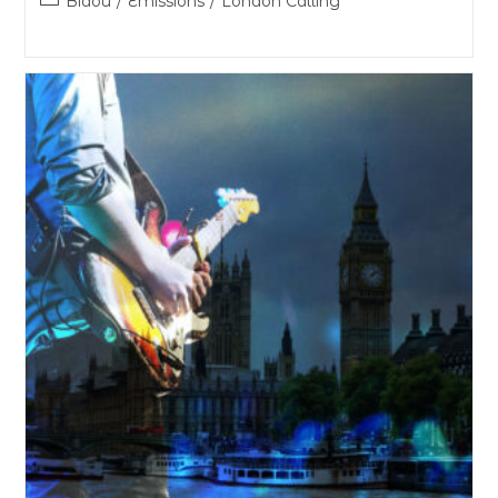
Bidou
/
Émissions
/
London Calling