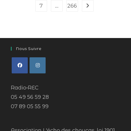
7
…
266
Nous Suivre
Radio•REC
05 49 56 59 28
07 89 05 55 99
Association L'écho des choucas, loi 1901