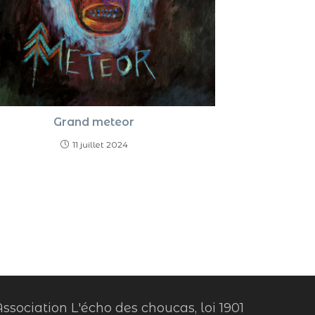
Grand meteor
11 juillet 2024
ssociation L'écho des choucas, loi 1901