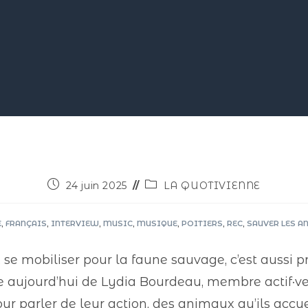
24 juin 2025
LA QUOTIVIENNE
E
,
FRANÇAIS
,
INTERVIEW
,
MUSIC
,
MUSIQUE
,
POITIERS
,
REC
,
SAUVER LES A
 se mobiliser pour la faune sauvage, c’est aussi p
e aujourd’hui de Lydia Bourdeau, membre actif·ve
 parler de leur action, des animaux qu’ils accuei