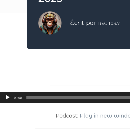
Écrit par
REC 103.7
Lecteur
00:00
audio
Podcast:
Play in new win