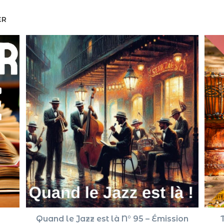
ER
Quand le Jazz est là N° 95 – Émission