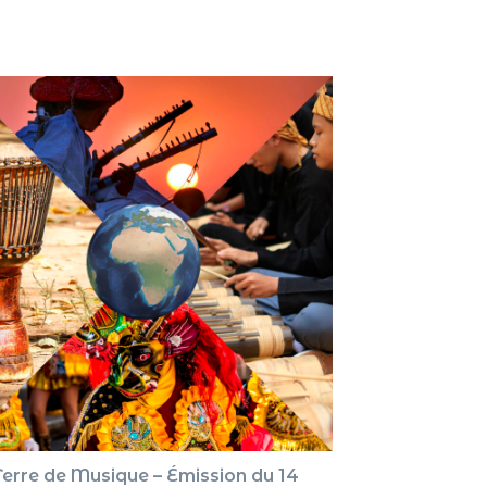
pour
augment
ou
diminue
le
volume.
Terre de Musique – Émission du 14