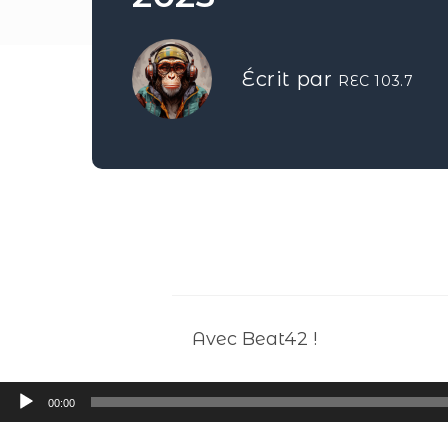
Écrit par
REC 103.7
Avec Beat42 !
Lecteur
00:00
audio