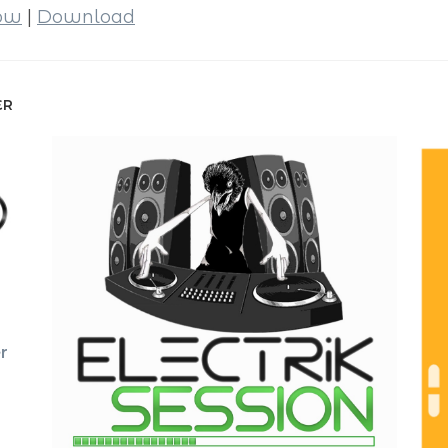
dow
|
Download
ER
r