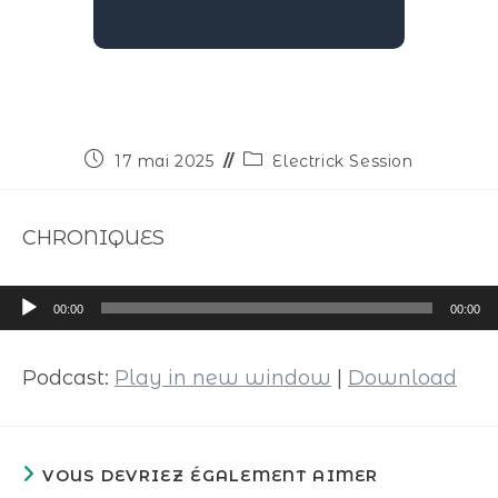
17 mai 2025
Electrick Session
CHRONIQUES
Lecteur
00:00
00:00
audio
Podcast:
Play in new window
|
Download
VOUS DEVRIEZ ÉGALEMENT AIMER