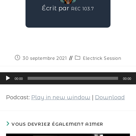
Écrit par
REC 103.7
30 septembre 2021
Electrick Session
Lecteur
00:00
00:00
audio
Podcast:
Play in new window
|
Download
VOUS DEVRIEZ ÉGALEMENT AIMER