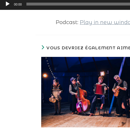
Lecteur
00:00
audio
Podcast:
Play in new win
VOUS DEVRIEZ ÉGALEMENT AIM