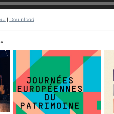
dow
|
Download
ER