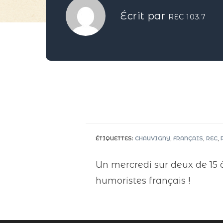
Écrit par
REC 103.7
ÉTIQUETTES
:
CHAUVIGNY
,
FRANÇAIS
,
REC
,
Un mercredi sur deux de 15 à
humoristes français !