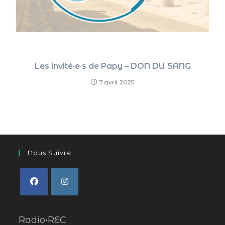
Les invité·e·s de Papy – DON DU SANG
7 avril 2025
Nous Suivre
Radio•REC