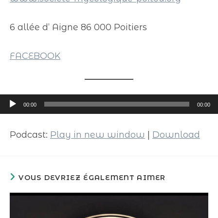
6 allée d’ Aigne 86 000 Poitiers
FACEBOOK
Lecteur
00:00
00:00
audio
Podcast:
Play in new window
|
Download
VOUS DEVRIEZ ÉGALEMENT AIMER