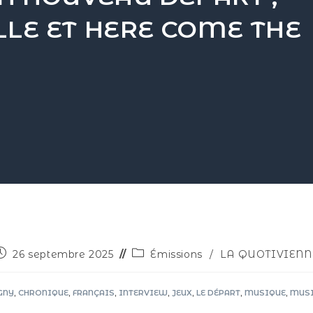
LLE ET HERE COME THE
26 septembre 2025
Émissions
/
LA QUOTIVIENN
GNY
,
CHRONIQUE
,
FRANÇAIS
,
INTERVIEW
,
JEUX
,
LE DÉPART
,
MUSIQUE
,
MUSI