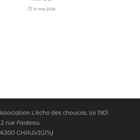
12 mai 2025
ssociation L'écho des choucas, loi 1901
22 rue Faideau
86300 CHAUVIGNY