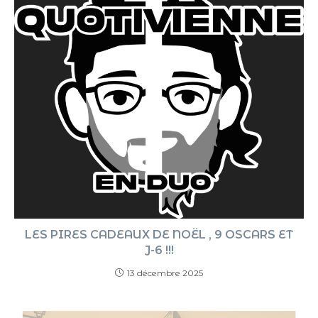
LES PIRES CADEAUX DE NOËL , 9 OSCARS ET
J-6 !!!
13 décembre 2025