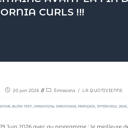
SAISON ET CALIFORNIA CURLS !!!
20 juin 2026
Émissions
/
LA QUOTIVIENNE
ADOUR
,
BLIND TEST
,
CHAUVIGNY
,
CHRONIQUE
,
FRANÇAIS
,
INTERVIEW
,
JEUX
,
19 Juin 2026 avec au programme : le meilleure de