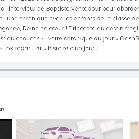
nda , interview de Baptiste Ventadour pour aborde
re , une chronique avec les enfants de la classe d
degonde, Reine de cœur ! Princesse au destin trag
d test du choucas » , votre chronique du jour « Flas
tok radar » et « histoire d’un jour » .
ER