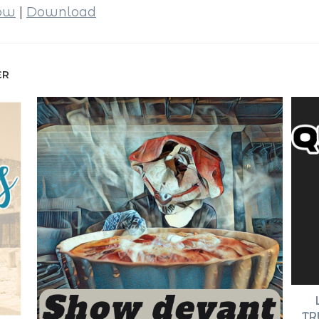
dow
|
Download
ER
TR