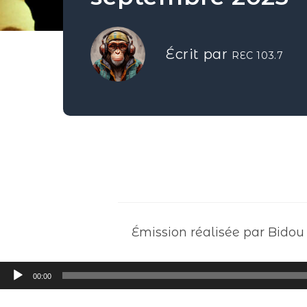
Écrit par
REC 103.7
Émission réalisée par Bidou
Lecteur
00:00
audio