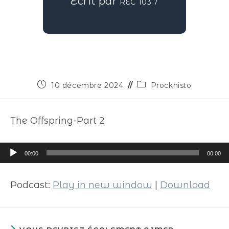
Écrit par
REC 103.7
10 décembre 2024
Prockhisto
The Offspring-Part 2
Lecteur
00:00
00:00
audio
Podcast:
Play in new window
|
Download