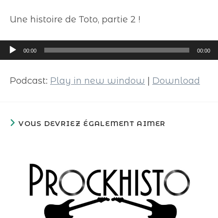
Une histoire de Toto, partie 2 !
Lecteur
00:00
00:00
audio
Podcast:
Play in new window
|
Download
VOUS DEVRIEZ ÉGALEMENT AIMER