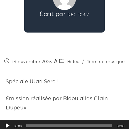
Écrit par
REC 103.7
14 novembre 2025
Bidou
/
Terre de musique
Spéciale Wati Sera !
Émission réalisée par Bidou alias Alain
Dupeux
Lecteur
00:00
00:00