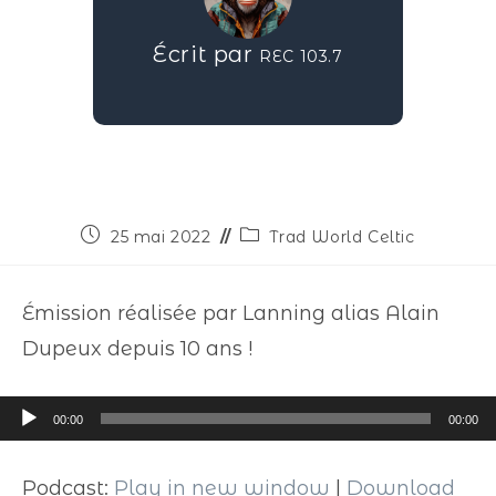
Écrit par
REC 103.7
25 mai 2022
Trad World Celtic
Émission réalisée par Lanning alias Alain
Dupeux depuis 10 ans !
Lecteur
00:00
00:00
audio
Podcast:
Play in new window
|
Download