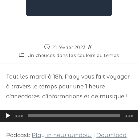
21 février 2023
Un choucas dans les couloirs du temps
Tout les mardi à 18h, Papy vous fait voyager
à travers le temps pour une 1 heure
d’anecdotes, d’informations et de musique !
Lecteur
00:00
00:00
audio
Podcast:
Play in new window
|
Download