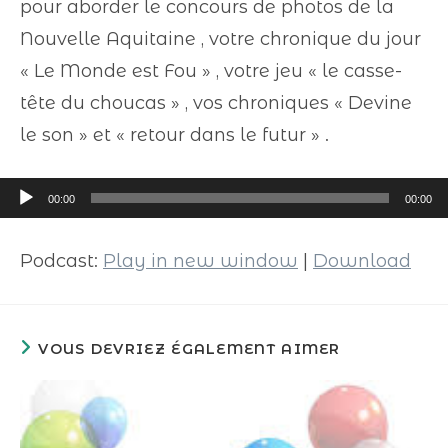
pour aborder le concours de photos de la
Nouvelle Aquitaine , votre chronique du jour
« Le Monde est Fou » , votre jeu « le casse-
tête du choucas » , vos chroniques « Devine
le son » et « retour dans le futur » .
Lecteur
00:00
00:00
audio
Podcast:
Play in new window
|
Download
VOUS DEVRIEZ ÉGALEMENT AIMER