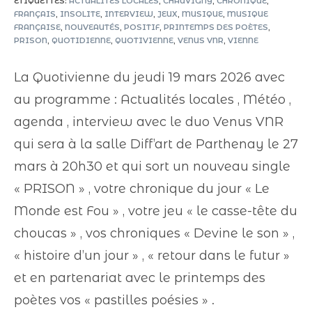
ÉTIQUETTES
:
ACTUALITÉS LOCALES
,
CHAUVIGNY
,
CHRONIQUE
,
FRANÇAIS
,
INSOLITE
,
INTERVIEW
,
JEUX
,
MUSIQUE
,
MUSIQUE
FRANÇAISE
,
NOUVEAUTÉS
,
POSITIF
,
PRINTEMPS DES POÈTES
,
PRISON
,
QUOTIDIENNE
,
QUOTIVIENNE
,
VENUS VNR
,
VIENNE
La Quotivienne du jeudi 19 mars 2026 avec
au programme : Actualités locales , Météo ,
agenda , interview avec le duo Venus VNR
qui sera à la salle Diff’art de Parthenay le 27
mars à 20h30 et qui sort un nouveau single
« PRISON » , votre chronique du jour « Le
Monde est Fou » , votre jeu « le casse-tête du
choucas » , vos chroniques « Devine le son » ,
« histoire d’un jour » , « retour dans le futur »
et en partenariat avec le printemps des
poètes vos « pastilles poésies » .