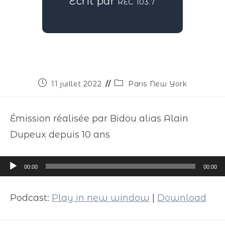
Écrit par
REC 103.7
11 juillet 2022
Paris New York
Émission réalisée par Bidou alias Alain
Dupeux depuis 10 ans
Lecteur
00:00
00:00
audio
Podcast:
Play in new window
|
Download