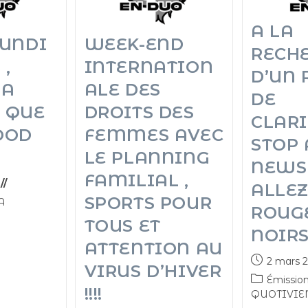
A LA
LUNDI
WEEK-END
RECH
 ,
INTERNATION
D’UN
 A
ALE DES
DE
 QUE
DROITS DES
CLARI
OOD
FEMMES AVEC
STOP 
LE PLANNING
NEWS
FAMILIAL ,
ALLEZ
SPORTS POUR
A
ROUG
TOUS ET
NOIRS :
ATTENTION AU
2 mars 
VIRUS D’HIVER
Émissio
!!!!
QUOTIVIE