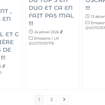
DU TOP 3 EN
OSCAR
DUO ET CA EN
!!!
T ,
FAIT PAS MAL
13 déce
3 EN
!!!
Émissio
QUOTIVIE
24 janvier 2026
L ET C
Émissions
/
LA
IÈRE
QUOTIVIENNE
 DE
!!
6
A
1
2