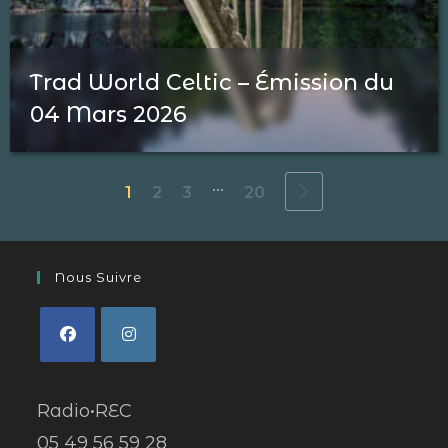
Trad World Celtic – Émission du
04 Mars 2026
...
1
2
3
20
Nous Suivre
Radio•REC
05 49 56 59 28