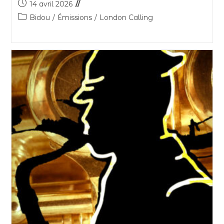
14 avril 2026
Bidou
/
Émissions
/
London Calling