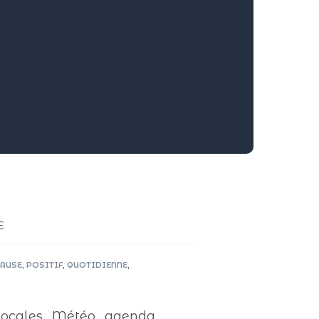
E
AUSE
,
POSITIF
,
QUOTIDIENNE
,
cales , Météo , agenda ,