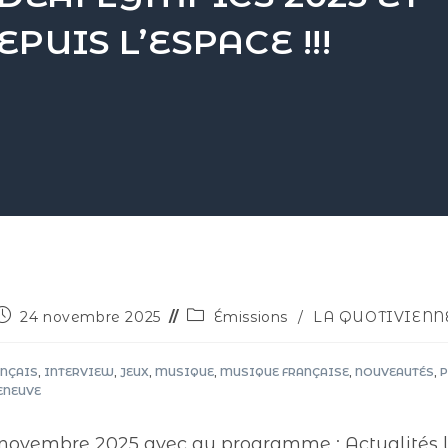
UIS L’ESPACE !!!
24 novembre 2025
Émissions
/
LA QUOTIVIENN
ANÇAIS
,
INTERVIEW
,
JEUX
,
MUSIQUE
,
MUSIQUE FRANÇAISE
,
NOUVEAUTÉS
,
P
ENEUVE
 novembre 2025 avec au programme : Actualités lo