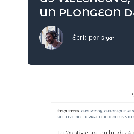
UN PLONGEON DEP
Écrit par
Bryan
ÉTIQUETTES
:
CHAUVIGNY
,
CHRONIQUE
,
FR
QUOTIVIENNE
,
TERRAIN INCONNU
,
US VILL
La Quotivienne du lundi 24